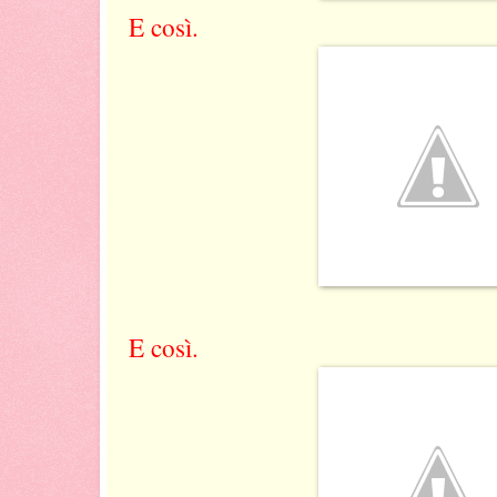
E così.
E così.